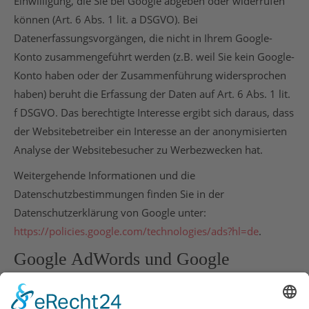
Einwilligung, die Sie bei Google abgeben oder widerrufen
können (Art. 6 Abs. 1 lit. a DSGVO). Bei
Datenerfassungsvorgängen, die nicht in Ihrem Google-
Konto zusammengeführt werden (z.B. weil Sie kein Google-
Konto haben oder der Zusammenführung widersprochen
haben) beruht die Erfassung der Daten auf Art. 6 Abs. 1 lit.
f DSGVO. Das berechtigte Interesse ergibt sich daraus, dass
der Websitebetreiber ein Interesse an der anonymisierten
Analyse der Websitebesucher zu Werbezwecken hat.
Weitergehende Informationen und die
Datenschutzbestimmungen finden Sie in der
Datenschutzerklärung von Google unter:
https://policies.google.com/technologies/ads?hl=de
.
Google AdWords und Google
Conversion-Tracking
Diese Website verwendet Google AdWords. AdWords ist