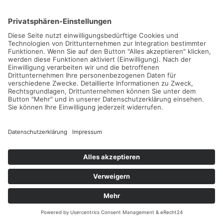
ein Online-Werbeprogramm der Google Inc., 1600
Amphitheatre Parkway, Mountain View, CA 94043, United
States (“Google”).
Im Rahmen von Google AdWords nutzen wir das so
genannte Conversion-Tracking. Wenn Sie auf eine von
Google geschaltete Anzeige klicken wird ein Cookie für das
Conversion-Tracking gesetzt. Bei Cookies handelt es sich
um kleine Textdateien, die der Internet-Browser auf dem
Computer des Nutzers ablegt. Diese Cookies verlieren nach
30 Tagen ihre Gültigkeit und dienen nicht der persönlichen
Identifizierung der Nutzer. Besucht der Nutzer bestimmte
Seiten dieser Website und das Cookie ist noch nicht
abgelaufen, können Google und wir erkennen, dass der
Nutzer auf die Anzeige geklickt hat und zu dieser Seite
weitergeleitet wurde.